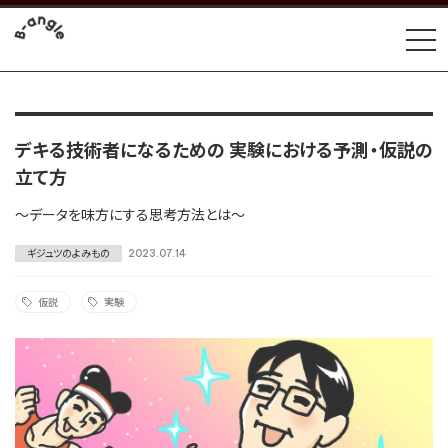
デキる技術者になるための 実験における予測・仮説の
立て方
～データを味方にする思考方法とは～
ギジュツのよみもの
2023.07.14
仮説
実験