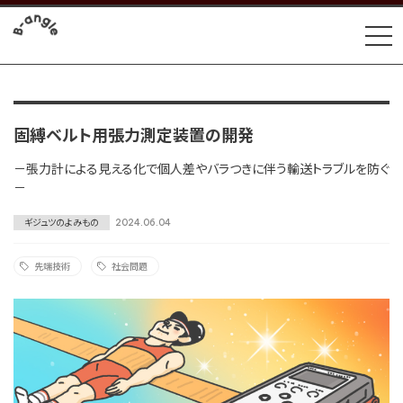
固縛ベルト用張力測定装置の開発
－張力計による見える化で個人差やバラつきに伴う輸送トラブルを防ぐ
－
ギジュツのよみもの
2024.06.04
先端技術
社会問題